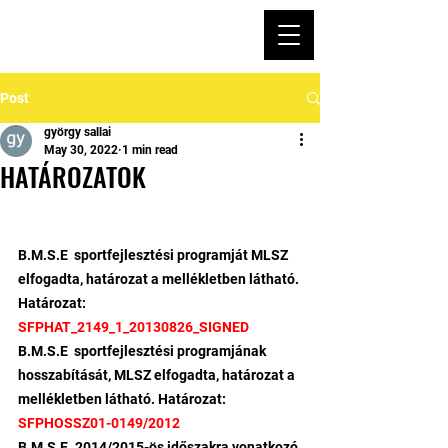
Post
györgy sallai
May 30, 2022
1 min read
HATÁROZATOK
B.M.S.E  sportfejlesztési programját MLSZ 
elfogadta, határozat a mellékletben látható.
Határozat:  
SFPHAT_2149_1_20130826_SIGNED
B.M.S.E  sportfejlesztési programjának 
hosszabítását, MLSZ elfogadta, határozat a 
mellékletben látható. Határozat:
SFPHOSSZ01-0149/2012
B.M.S.E. 2014/2015-ös időszakra vonatkozó 