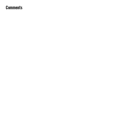
Comments
Write a comment...
TÁMOGATÓK