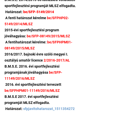
sportfejlesztési programját MLSZ elfogadta.
 Határozat: 
be/SFP-5149/2014
 A fenti határozat kérelme 
be/SFPHP02-
5149/2014/MLSZ
2015-évi sportfejlesztési program 
jóváhagyása: 
be/SFP-08149/2015/MLSZ
 A fentihatározat kérelme: 
be/SFPHPM01-
08149/2015/MLSZ
2016/2017. bajnoki évre szóló megyei I. 
osztályú amatőr licence 
2/2016-2017/AL
B.M.S.E. 2016. évi sportfejlesztési 
programjának jóváhagyása 
be/SFP-
11149/2016/MLSZ
 2016. évi sportfejlesztési tervezett 
be/SFPHPM01-11149/2016/MLSZ
B.M.S.E 2017. évi sportfejlesztési 
programját MLSZ elfogadta.
 Határozat: 
sfpjavitohatarozat_1511354272